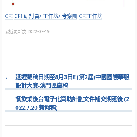
分
CFI
CFI 研討會/ 工作坊/ 考察團
CFI工作坊
類
最近更新於 2022-07-19.
←
延遲截稿日期至8月3日!! (第2屆)中國國際華服
設計大賽-澳門區徵稿
→
餐飲業後台電子化資助計劃文件補交期延後 (2
022.7.20 新聞稿)