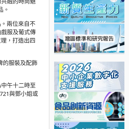
葡共融的時尚魅
品。
品。兩位來自不
曲戲服及葡式傳
紋理，打造出四
牌的服裝及配飾
為中午十二時至
721與鄧小姐或