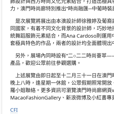
飾設計與西方時尚文化元素結合，打造出極具
力，澳門時尚廊特別推出“時尚融匯─中葡時裝
是次展覽將展出由本澳設計師徐雅婷及葡裔設計師
同國家，有着不同文化背景的設計師，巧妙地
統舞蹈服飾元素結合，而Ana Cardoso
套極具特色的作品，兩者的設計均全面體現出
另外，展場內同時設有“二○二二時尚薈萃—
產品，歡迎公眾前往參觀選購。
上述展覽由即日起至十二月三十一日在澳門
晚上八時，逢星期一休館，公眾假期照常開放。如有
羅小姐聯絡。更多資訊可瀏覽澳門時尚廊網頁www.ma
MacaoFashionGallery、新浪微博及小紅書
CFI
分