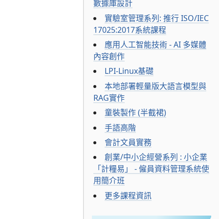
數據庫設計
實驗室管理系列: 推行 ISO/IEC
17025:2017系統課程
應用人工智能技術 - AI 多媒體
內容創作
LPI-Linux基礎
本地部署輕量版大語言模型與
RAG實作
童裝製作 (半截裙)
手語高階
會計文員實務
創業/中小企經營系列 : 小企業
「計糧易」 - 僱員資料管理系統使
用簡介班
更多課程資訊