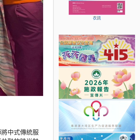
衣訊
師將中式傳統服