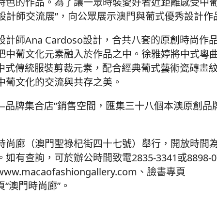
特色的作品。為了讓一眾時裝愛好者近距離感受中
設計師交流展”，向公眾展示澳門與葡式優秀設計作
Ana Cardoso設計，合共八套的原創時尚作
把中葡文化元素融入於作品之中。徐雅婷將中式粵
則運用中式傳統服裝剪裁元素，配合經典葡式藝術瓷磚畫
中葡文化的交流與共存之美。
—品牌集合店”銷售空間，匯集三十八個本澳原創品
時尚廊（澳門聖祿杞街四十七號）舉行，開放時間
查詢，可於辦公時間致電2835-3341或8898-0
caofashiongallery.com、臉書專頁
專頁“澳門時尚廊”。