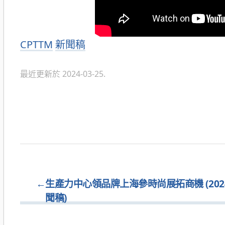
分
CPTTM
新聞稿
類
最近更新於 2024-03-25.
←
生產力中心領品牌上海參時尚展拓商機 (2024.0
聞稿)