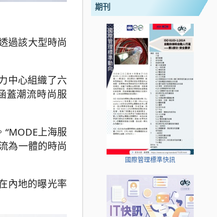
期刊
冀透過該大型時尚
產力中心組織了六
.42，涵蓋潮流時尚服
“MODE上海服
交流為一體的時尚
國際管理標準快訊
在內地的曝光率