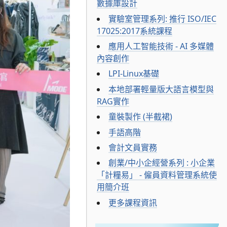
數據庫設計
實驗室管理系列: 推行 ISO/IEC
17025:2017系統課程
應用人工智能技術 - AI 多媒體
內容創作
LPI-Linux基礎
本地部署輕量版大語言模型與
RAG實作
童裝製作 (半截裙)
手語高階
會計文員實務
創業/中小企經營系列 : 小企業
「計糧易」 - 僱員資料管理系統使
用簡介班
更多課程資訊