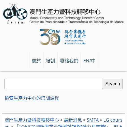
關於
培訓
聯絡我們
EN/中
檢索生產力中心的培訓課程
澳門生產力暨科技轉移中心
>
最新消息
>
SMTA
>
LG cours
es
>
「TOEIC®國際職業英語測試課程(聽力及閱讀)」- 現正