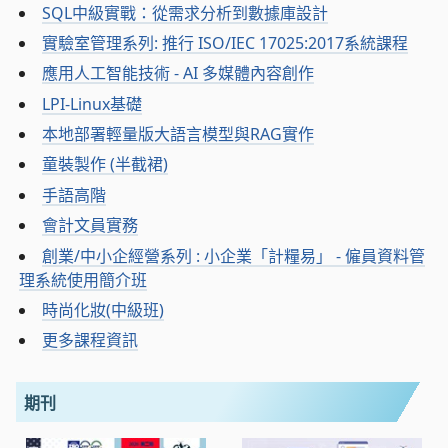
SQL中級實戰：從需求分析到數據庫設計
實驗室管理系列: 推行 ISO/IEC 17025:2017系統課程
應用人工智能技術 - AI 多媒體內容創作
LPI-Linux基礎
本地部署輕量版大語言模型與RAG實作
童裝製作 (半截裙)
手語高階
會計文員實務
創業/中小企經營系列 : 小企業「計糧易」 - 僱員資料管
理系統使用簡介班
時尚化妝(中級班)
更多課程資訊
期刊