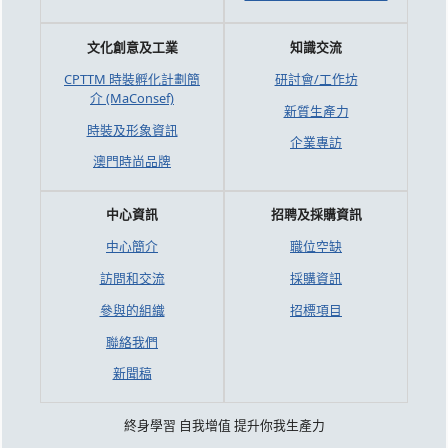
文化創意及工業
知識交流
CPTTM 時裝孵化計劃簡
研討會/工作坊
介 (MaConsef)
新質生產力
時裝及形象資訊
企業專訪
澳門時尚品牌
中心資訊
招聘及採購資訊
中心簡介
職位空缺
訪問和交流
採購資訊
參與的組織
招標項目
聯絡我們
新聞稿
終身學習 自我增值 提升你我生產力