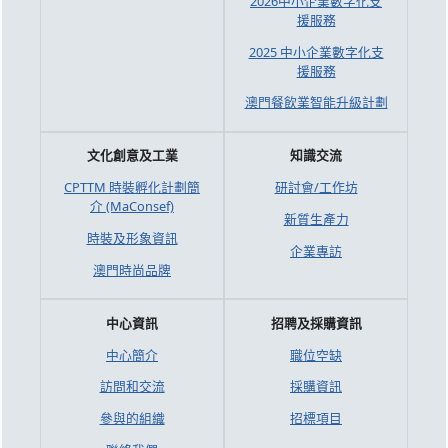
2026中小企業數字化支
援服務
2025 中小企業數字化支
援服務
澳門餐飲業智能升級計劃
文化創意及工業
知識交流
CPTTM 時裝孵化計劃簡
研討會/工作坊
介 (MaConsef)
新質生產力
時裝及形象資訊
企業專訪
澳門時尚品牌
中心資訊
招聘及採購資訊
中心簡介
職位空缺
訪問和交流
採購資訊
參與的組織
招標項目