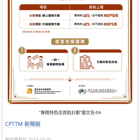
“專精特色店資助計劃”圖文包-04
分
CPTTM
新聞稿
類
最近更新於 2025-10-20.