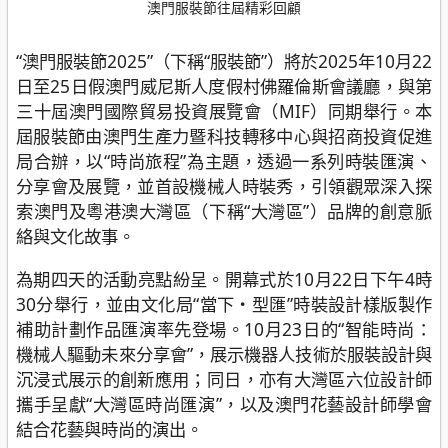
澳門服裝節往屆精彩回顧
“澳門服裝節2025”（下稱“服裝節”）將於2025年10月22
日至25日假澳門威尼斯人度假村佛羅倫斯會議廳，與第
三十屆澳門國際貿易投資展覽會（MIF）同期舉行。本
屆服裝節由澳門生產力暨科技轉移中心與招商投資促進
局合辦，以“時尚旅程”為主題，透過一系列時裝匯演、
分享會及展覽，並首設機械人時裝秀，引領觀眾深入探
索澳門及粵港澳大灣區（下稱“大灣區”）品牌的創意脈
絡與文化故事。
為期四天的活動亮點紛呈。開幕式於10月22日下午4時
30分舉行，並由文化局“當下・型匯”時裝設計樣版製作
補助計劃作品匯演率先登場。10月23日的“智能時尚：
機械人驅動未來分享會”，展示機器人技術於服裝設計與
沉浸式展示的創新應用；同日，亦有大灣區六位設計師
攜手呈獻“大灣區時尚匯演”，以及澳門花藝設計師學會
結合花藝與時尚的演出。