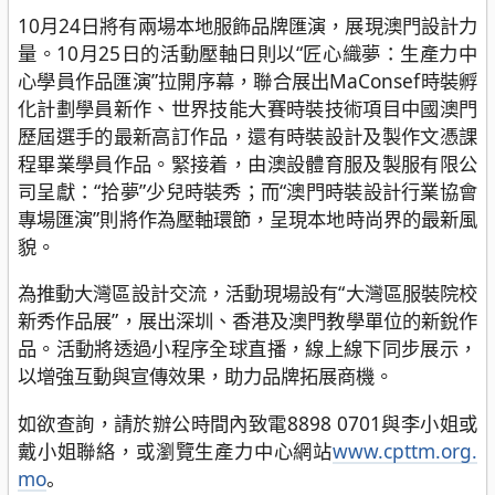
10月24日將有兩場本地服飾品牌匯演，展現澳門設計力
量。10月25日的活動壓軸日則以“匠心織夢：生產力中
心學員作品匯演”拉開序幕，聯合展出MaConsef時裝孵
化計劃學員新作、世界技能大賽時裝技術項目中國澳門
歷屆選手的最新高訂作品，還有時裝設計及製作文憑課
程畢業學員作品。緊接着，由澳設體育服及製服有限公
司呈獻：“拾夢”少兒時裝秀；而“澳門時裝設計行業協會
專場匯演”則將作為壓軸環節，呈現本地時尚界的最新風
貌。
為推動大灣區設計交流，活動現場設有“大灣區服裝院校
新秀作品展”，展出深圳、香港及澳門教學單位的新銳作
品。活動將透過小程序全球直播，線上線下同步展示，
以增強互動與宣傳效果，助力品牌拓展商機。
如欲查詢，請於辦公時間內致電8898 0701與李小姐或
戴小姐聯絡，或瀏覽生產力中心網站
www.cpttm.org.
mo
。