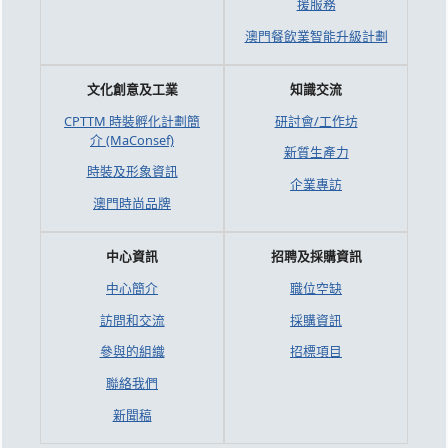
援服務
澳門餐飲業智能升級計劃
文化創意及工業
知識交流
CPTTM 時裝孵化計劃簡
研討會/工作坊
介 (MaConsef)
新質生產力
時裝及形象資訊
企業專訪
澳門時尚品牌
中心資訊
招聘及採購資訊
中心簡介
職位空缺
訪問和交流
採購資訊
參與的組織
招標項目
聯絡我們
新聞稿