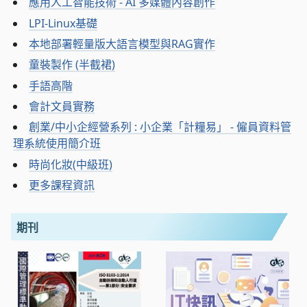
應用人工智能技術 - AI 多媒體內容創作
LPI-Linux基礎
本地部署輕量版大語言模型與RAG實作
童裝製作 (半截裙)
手語高階
會計文員實務
創業/中小企經營系列 : 小企業「計糧易」 - 僱員資料管
理系統使用簡介班
時尚化妝(中級班)
更多課程資訊
期刊