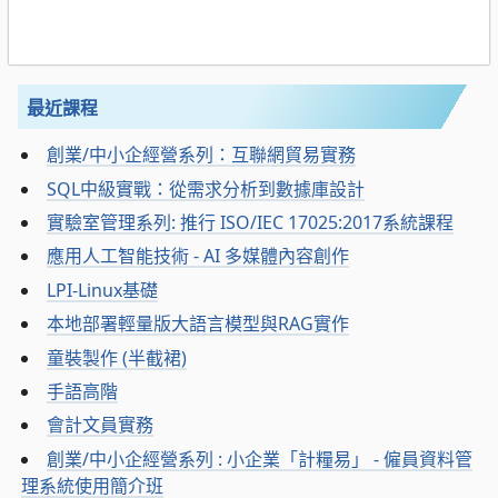
最近課程
創業/中小企經營系列：互聯網貿易實務
SQL中級實戰：從需求分析到數據庫設計
實驗室管理系列: 推行 ISO/IEC 17025:2017系統課程
應用人工智能技術 - AI 多媒體內容創作
LPI-Linux基礎
本地部署輕量版大語言模型與RAG實作
童裝製作 (半截裙)
手語高階
會計文員實務
創業/中小企經營系列 : 小企業「計糧易」 - 僱員資料管
理系統使用簡介班