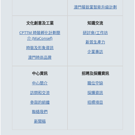
澳門餐飲業智能升級計劃
文化創意及工業
知識交流
CPTTM 時裝孵化計劃簡
研討會/工作坊
介 (MaConsef)
新質生產力
時裝及形象資訊
企業專訪
澳門時尚品牌
中心資訊
招聘及採購資訊
中心簡介
職位空缺
訪問和交流
採購資訊
參與的組織
招標項目
聯絡我們
新聞稿