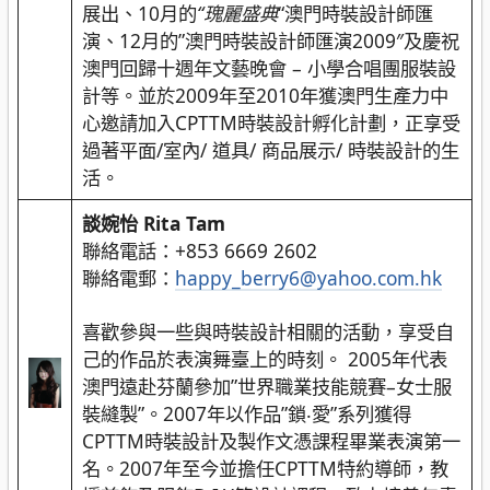
展出、10月的
“瑰麗盛典
“澳門時裝設計師匯
演、12月的”澳門時裝設計師匯演2009″及慶祝
澳門回歸十週年文藝晚會 – 小學合唱團服裝設
計等。並於2009年至2010年獲澳門生產力中
心邀請加入CPTTM時裝設計孵化計劃，正享受
過著平面/室內/ 道具/ 商品展示/ 時裝設計的生
活。
談婉怡 Rita Tam
聯絡電話：+853 6669 2602
聯絡電郵：
happy_berry6@yahoo.com.hk
喜歡參與一些與時裝設計相關的活動，享受自
己的作品於表演舞臺上的時刻。 2005年代表
澳門遠赴芬蘭參加”世界職業技能競賽–女士服
裝縫製”。2007年以作品”鎖‧愛”系列獲得
CPTTM時裝設計及製作文憑課程畢業表演第一
名。2007年至今並擔任CPTTM特約導師，教