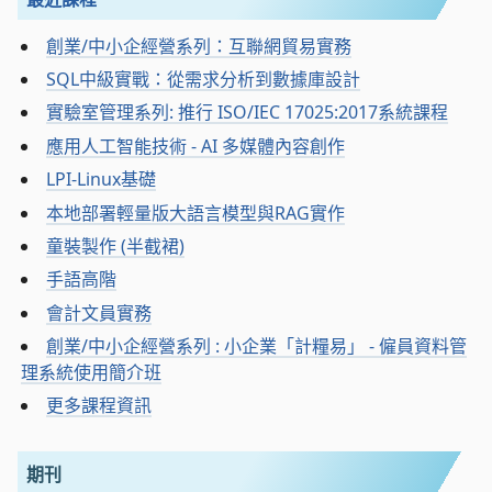
創業/中小企經營系列：互聯網貿易實務
SQL中級實戰：從需求分析到數據庫設計
實驗室管理系列: 推行 ISO/IEC 17025:2017系統課程
應用人工智能技術 - AI 多媒體內容創作
LPI-Linux基礎
本地部署輕量版大語言模型與RAG實作
童裝製作 (半截裙)
手語高階
會計文員實務
創業/中小企經營系列 : 小企業「計糧易」 - 僱員資料管
理系統使用簡介班
更多課程資訊
期刊