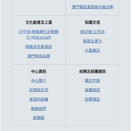
澳門餐飲業智能升級計劃
文化創意及工業
知識交流
CPTTM 時裝孵化計劃簡
研討會/工作坊
介 (MaConsef)
新質生產力
時裝及形象資訊
企業專訪
澳門時尚品牌
中心資訊
招聘及採購資訊
中心簡介
職位空缺
訪問和交流
採購資訊
參與的組織
招標項目
聯絡我們
新聞稿