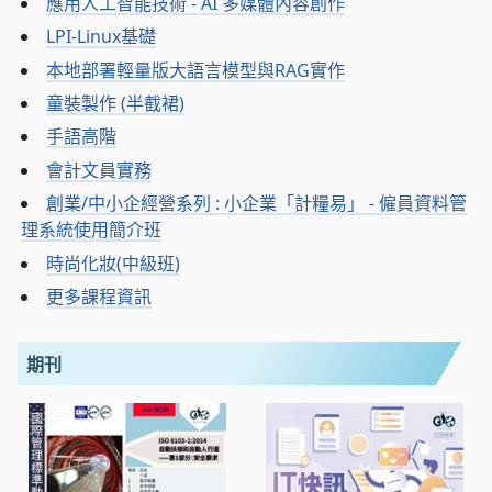
應用人工智能技術 - AI 多媒體內容創作
LPI-Linux基礎
本地部署輕量版大語言模型與RAG實作
童裝製作 (半截裙)
手語高階
會計文員實務
創業/中小企經營系列 : 小企業「計糧易」 - 僱員資料管
理系統使用簡介班
時尚化妝(中級班)
更多課程資訊
期刊