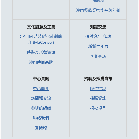
援服務
澳門餐飲業智能升級計劃
文化創意及工業
知識交流
CPTTM 時裝孵化計劃簡
研討會/工作坊
介 (MaConsef)
新質生產力
時裝及形象資訊
企業專訪
澳門時尚品牌
中心資訊
招聘及採購資訊
中心簡介
職位空缺
訪問和交流
採購資訊
參與的組織
招標項目
聯絡我們
新聞稿