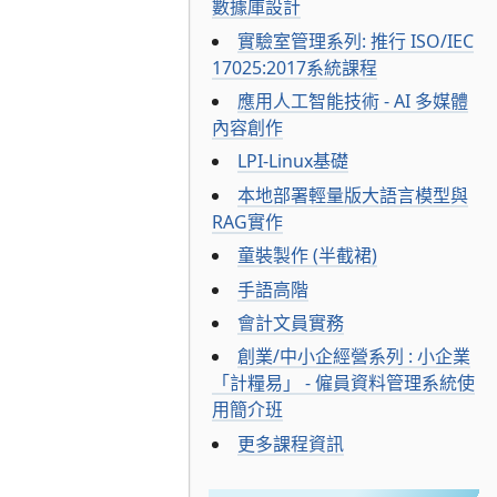
數據庫設計
實驗室管理系列: 推行 ISO/IEC
17025:2017系統課程
應用人工智能技術 - AI 多媒體
內容創作
LPI-Linux基礎
本地部署輕量版大語言模型與
RAG實作
童裝製作 (半截裙)
手語高階
會計文員實務
創業/中小企經營系列 : 小企業
「計糧易」 - 僱員資料管理系統使
用簡介班
更多課程資訊