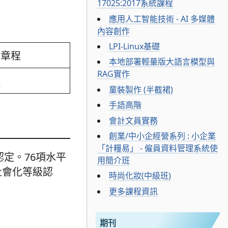
17025:2017系統課程
應用人工智能技術 - AI 多媒體
內容創作
LPI-Linux基礎
細章程
本地部署輕量版大語言模型與
RAG實作
程
童裝製作 (半截裙)
手語高階
會計文員實務
創業/中小企經營系列 : 小企業
「計糧易」 - 僱員資料管理系統使
定。76項水平
用簡介班
社會化等級認
時尚化妝(中級班)
更多課程資訊
期刊