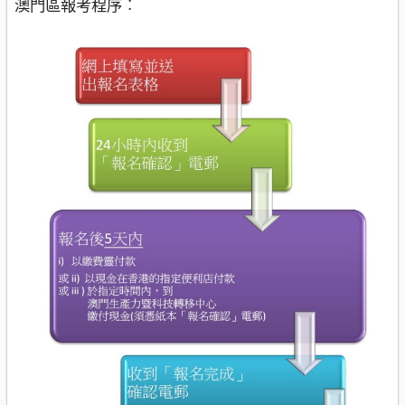
澳門區報考程序︰