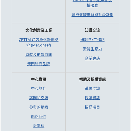
援服務
澳門餐飲業智能升級計劃
文化創意及工業
知識交流
CPTTM 時裝孵化計劃簡
研討會/工作坊
介 (MaConsef)
新質生產力
時裝及形象資訊
企業專訪
澳門時尚品牌
中心資訊
招聘及採購資訊
中心簡介
職位空缺
訪問和交流
採購資訊
參與的組織
招標項目
聯絡我們
新聞稿