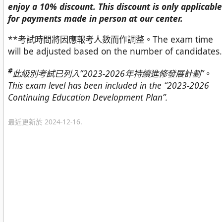
enjoy a 10% discount. This discount is only applicable
for payments made in person at our center.
**考試時間將因應報考人數而作調整。The exam time
will be adjusted based on the number of candidates.
#
此級別考試已列入”2023-2026年持續進修發展計劃”
。
This exam level has been included in the “2023-2026
Continuing Education Development Plan”.
最近更新於 2024-12-16.