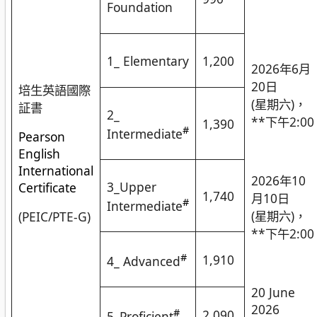
Foundation
1_ Elementary
1,200
2026年6月
20日
培生英語國際
(星期六)，
証書
2_
**下午2:00
1,390
#
Intermediate
Pearson
English
International
2026年10
3_Upper
Certificate
1,740
月10日
#
Intermediate
(星期六)，
(PEIC/PTE-G)
**下午2:00
#
1,910
4_ Advanced
20 June
2026
#
2,090
5_Proficient