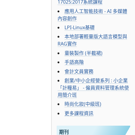
17025:2017系統課程
應用人工智能技術 - AI 多媒體
內容創作
LPI-Linux基礎
本地部署輕量版大語言模型與
RAG實作
童裝製作 (半截裙)
手語高階
會計文員實務
創業/中小企經營系列 : 小企業
「計糧易」 - 僱員資料管理系統使
用簡介班
時尚化妝(中級班)
更多課程資訊
期刊