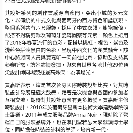
23日在北京服裝學院新藝術樓舉行。
其設計系列的創作靈感源自澳門，突出小城的多元文
化，以傳統的中式文化與葡萄牙的西方特色和諧展現。
整個系列共有六套服飾，採用了中式衣領，旗袍線條，
配搭不對稱剪裁及葡萄牙瓷磚圖案等元素，顏色上選用
了2018年春夏流行的色彩，配搭以桃紅、橙色、紫色及
淺藍色拼湊黑白的色彩，呈現中西文化的完美融合。該
中心將派同人員與賈嘉昕一同前往北京，協助及支持其
參賽所需，讓她盡情發揮，與來自世界各地其他29位頂
尖設計師同場競逐最高殊榮，為澳增光。
賈嘉昕表示，這是首次晉身國際時裝設計比賽，對其時
裝設計發展是極大鼓舞，藉著是次機會與各國的參加者
互相交流，期待對其設計意念有更多啟發。賈嘉昕主修
時裝設計，2010年於葡萄牙里斯本技術大學建築學院碩
士畢業，2011年成立服裝品牌Anna Noir，現時除了營
運自己的服裝品牌外，也在澳門聖若瑟大學就讀博士學
位，同時擔任時裝設計科的導師，培育新一代。