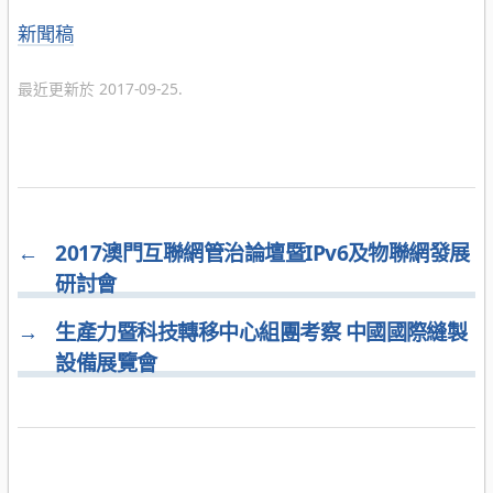
分
新聞稿
類
最近更新於 2017-09-25.
←
2017澳門互聯網管治論壇暨IPv6及物聯網發展
研討會
→
生產力暨科技轉移中心組團考察 中國國際縫製
設備展覽會