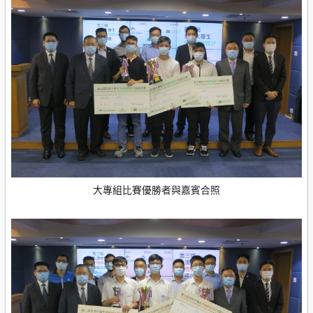
大專組比賽優勝者與嘉賓合照