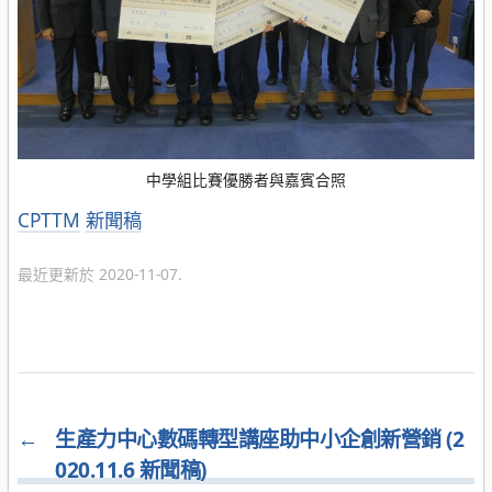
中學組比賽優勝者與嘉賓合照
分
CPTTM
新聞稿
類
最近更新於 2020-11-07.
←
生產力中心數碼轉型講座助中小企創新營銷 (2
020.11.6 新聞稿)