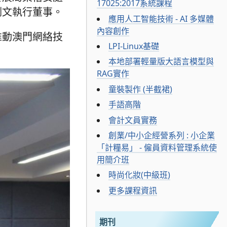
17025:2017系統課程
劍文執行董事。
應用人工智能技術 - AI 多媒體
內容創作
推動澳門網絡技
LPI-Linux基礎
本地部署輕量版大語言模型與
RAG實作
童裝製作 (半截裙)
手語高階
會計文員實務
創業/中小企經營系列 : 小企業
「計糧易」 - 僱員資料管理系統使
用簡介班
時尚化妝(中級班)
更多課程資訊
期刊