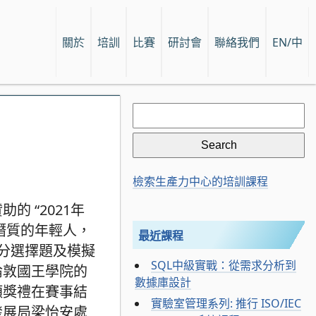
關於
培訓
比賽
研討會
聯絡我們
EN/中
Search
for:
檢索生產力中心的培訓課程
 “2021年
潛質的年輕人，
最近課程
分選擇題及模擬
SQL中級實戰：從需求分析到
倫敦國王學院的
數據庫設計
頒獎禮在賽事結
實驗室管理系列: 推行 ISO/IEC
發展局梁怡安處