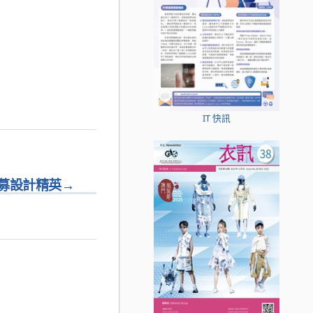
IT 快訊
募設計精英
→