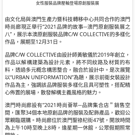
女性服裝品牌壓軸登場原創服裝展
由文化局與澳門生產力暨科技轉移中心共同合作的澳門
時尚廊現正舉行“2021品牌的故事─澳門原創服裝展之
八”，展示本澳原創服裝品牌C/W COLLECTIVE的多樣化
作品，展期至12月31日。
品牌C/W COLLECTIVE由設計師黃敏儀於2019年創立，
作品以解構建築為設計元素，將不同紋路及材質的布
料，透過多元概念構思整合，融合於設計中。是次展覽
以“URBAN UNIFORMATION”為題，展示前衛女裝設計
作品為主，強調該品牌服裝多樣化且具可塑性，搭配精
心佈置的展場，散發解構主義風格的魅力。
澳門時尚廊設有“2021時尚薈萃─品牌集合店＂銷售空
間，匯聚34個本地原創品牌的服裝及配飾產品，歡迎公
眾親臨選購。時尚廊位於澳門聖祿杞街47號，開放時間
為上午10時至晚上8時，逢星期一休館，公眾假期照常