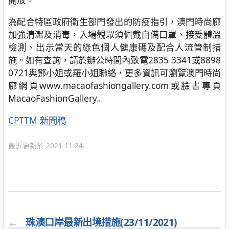
開放。
為配合特區政府衛生部門發出的防疫指引，澳門時尚廊
加強清潔及消毒，入場觀眾須佩戴自備口罩、接受體溫
檢測、出示當天的綠色個人健康碼及配合人流管制措
施。如有查詢，請於辦公時間內致電2835 3341或8898
0721與鄧小姐或羅小姐聯絡，更多資訊可瀏覽澳門時尚
廊網頁www.macaofashiongallery.com或臉書專頁
MacaoFashionGallery。
分
CPTTM
新聞稿
類
最近更新於 2021-11-24.
←
珠澳口岸最新出境措施(23/11/2021)