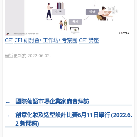
分
CFI
CFI 研討會/ 工作坊/ 考察團
CFI 講座
類
最近更新於 2022-06-02.
←
國際葡語巿場企業家商會拜訪
→
創意化妝及造型設計比賽6月11日舉行 (2022.6.
2 新聞稿)