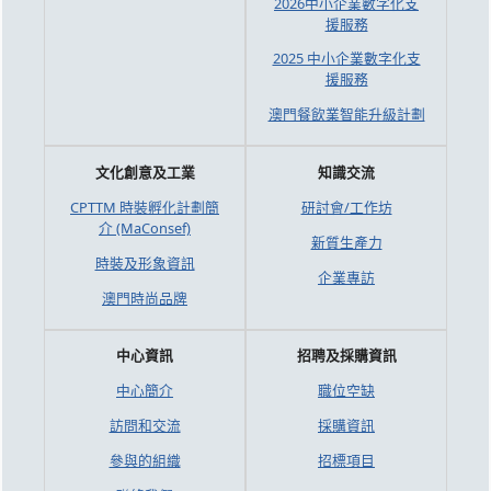
2026中小企業數字化支
援服務
2025 中小企業數字化支
援服務
澳門餐飲業智能升級計劃
文化創意及工業
知識交流
CPTTM 時裝孵化計劃簡
研討會/工作坊
介 (MaConsef)
新質生產力
時裝及形象資訊
企業專訪
澳門時尚品牌
中心資訊
招聘及採購資訊
中心簡介
職位空缺
訪問和交流
採購資訊
參與的組織
招標項目