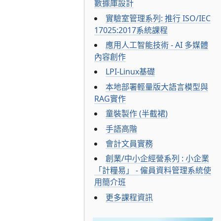
數據庫設計
實驗室管理系列: 推行 ISO/IEC
17025:2017系統課程
應用人工智能技術 - AI 多媒體
內容創作
LPI-Linux基礎
本地部署輕量版大語言模型與
RAG實作
童裝製作 (半截裙)
手語高階
會計文員實務
創業/中小企經營系列 : 小企業
「計糧易」 - 僱員資料管理系統使
用簡介班
更多課程資訊