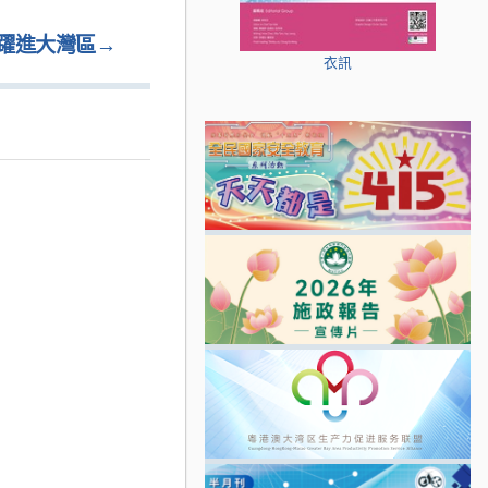
躍進大灣區
→
衣訊