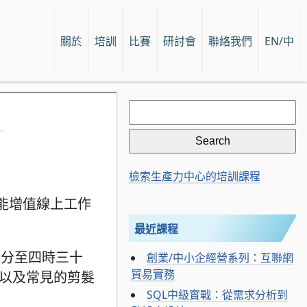
關於
培訓
比賽
研討會
聯絡我們
EN/中
Search
for:
」
檢索生產力中心的培訓課程
能增值線上工作
最近課程
十分至四時三十
創業/中小企經營系列：互聯網
貿易實務
、以及常見的剪髮
SQL中級實戰：從需求分析到