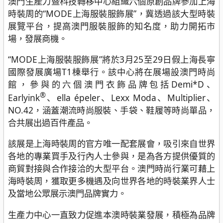
澳門生產力暨科技轉移中心組織六個原創品牌參加上海
時裝周的“MODE上海服裝服飾展”，冀透過該大型時裝
展覽平台，提高澳門服裝服飾的知名度，助力開拓市
場，發展商機。
“MODE上海服裝服飾展”將於3月25至29日假上海長寧
國際發展廣場T1棟舉行。該中心將在展場設澳門時尚
館，參與的六個澳門衣飾品牌包括Demi*D、
®
Earlyink
、ella épeler、Lexx Moda、Multiplier、
NO.42，涵蓋潮流時尚服裝、手袋、鞋履等時尚單品，
合共展出過百件產品。
該展是上海時裝周的官方唯一配套展會，吸引來自世界
各地的專業買手及行內人士參與，是為各方提供優質的
商貿對接與合作接洽的大型平台。澳門時尚行業可藉上
海時裝周，獲取更多機遇及向世界各地的時裝業界人士
及當地公眾展示澳門品牌實力。
生產力中心一直致力促進本澳時裝業發展，積極為品牌