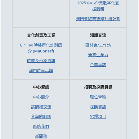
2025 中小企業數字化支
援服務
澳門餐飲業智能升級計劃
文化創意及工業
知識交流
CPTTM 時裝孵化計劃簡
研討會/工作坊
介 (MaConsef)
新質生產力
時裝及形象資訊
企業專訪
澳門時尚品牌
中心資訊
招聘及採購資訊
中心簡介
職位空缺
訪問和交流
採購資訊
參與的組織
招標項目
聯絡我們
新聞稿