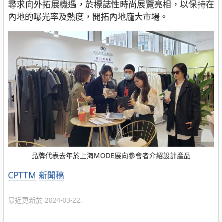
尋求向外拓展機遇，於標誌性時尚展覽亮相，以保持在
內地的曝光率及熱度，開拓內地龐大市場。
品牌代表去年於上海MODE展向參會者介紹設計產品
分
CPTTM
新聞稿
類
最近更新於 2024-03-22.