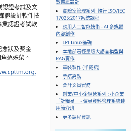
數據庫設計
S)專業認證考試及文
實驗室管理系列: 推行 ISO/IEC
而多媒體設計軟件技
17025:2017系統課程
P)專業認證考試軟
應用人工智能技術 - AI 多媒體
內容創作
LPI-Linux基礎
紀念狀及獎金
本地部署輕量版大語言模型與
同角逐殊榮。
RAG實作
童裝製作 (半截裙)
ww.cpttm.org.
手語高階
會計文員實務
創業/中小企經營系列 : 小企業
「計糧易」 - 僱員資料管理系統使
用簡介班
更多課程資訊