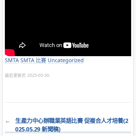
分
SMTA
SMTA 比賽
Uncategorized
類
最近更新於 2025-05-30.
←
生產力中心辦職業英語比賽 促複合人才培養(2
025.05.29 新聞稿)