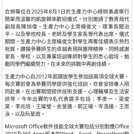
合辦單位在2025年8月1日於生產力中心總辦事處舉行
簡單而溫馨的凱旋歸來歡迎儀式，分別邀請了教青局代
副局長陳旭偉、生產力中心主席楊俊文、理事長關治
平，以及學校校長、老師及學生家長等代表出席。儀式
期間，生產力中心主席楊俊文對學生再奪佳績表示熱烈
祝賀，讚揚參賽師生的卓越表現與團隊精神，同時感謝
家長、學校，以及專業培訓導師對學生的悉心栽培，勉
勵同學們繼續努力，在未來的挑戰中再創佳績。
生產力中心自2012年起選拔學生參加該兩項全球大賽，
每次賽前會為參賽同學提供強化培訓，亦會安排專人陪
同赴美，在出賽期間提供技術支援、心理輔導及生活安
排等。今年出賽的9名代表選手包括：李彥一、梁俊
昊、李兆培、王璨瑩、余旻澔、郭芷璿、岑浩揚、王思
泳，以及阮星雨。
Microsoft Office軟件技能全球大賽包括分別對應Office
2019及365 Apps版本的Word、Excel、PowerPoint軟