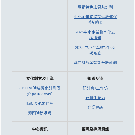
專精特色店資助計劃
中小企業防浸設備維修保
養知多D
2026中小企業數字化支
援服務
2025 中小企業數字化支
援服務
澳門餐飲業智能升級計劃
文化創意及工業
知識交流
CPTTM 時裝孵化計劃簡
研討會/工作坊
介 (MaConsef)
新質生產力
時裝及形象資訊
企業專訪
澳門時尚品牌
中心資訊
招聘及採購資訊