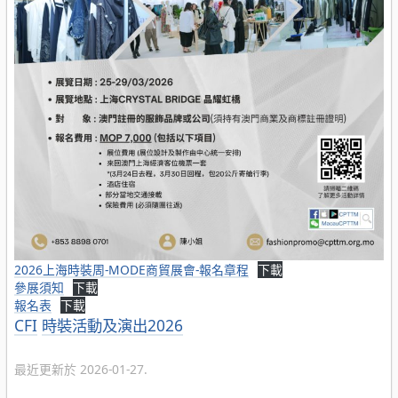
2026上海時裝周-MODE商貿展會-報名章程
下載
參展須知
下載
報名表
下載
分
CFI
時裝活動及演出2026
類
最近更新於 2026-01-27.