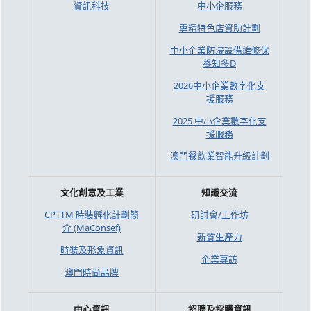
資訊科技
中小企服務
專精特色店資助計劃
中小企業防浸設備維修保
養知多D
2026中小企業數字化支
援服務
2025 中小企業數字化支
援服務
澳門餐飲業智能升級計劃
文化創意及工業
知識交流
CPTTM 時裝孵化計劃簡
研討會/工作坊
介 (MaConsef)
新質生產力
時裝及形象資訊
企業專訪
澳門時尚品牌
中心資訊
招聘及採購資訊