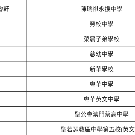
睿軒
陳瑞祺永援中學
勞校中學
菜農子弟學校
慈幼中學
新華學校
粵華中學
粵華英文中學
聖公會澳門蔡高中學
聖若瑟教區中學第五校(英文