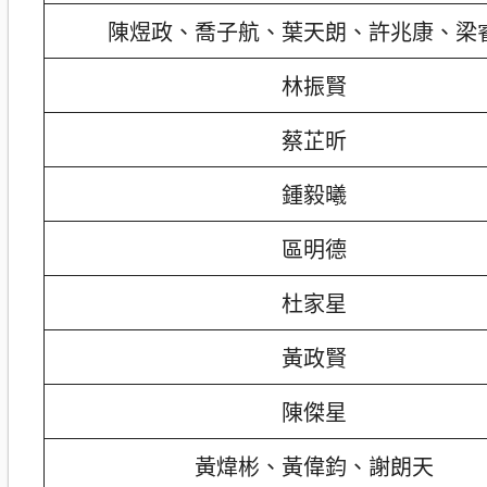
陳煜政、喬子航、葉天朗、許兆康、梁
林振賢
蔡芷昕
鍾毅曦
區明德
杜家星
黃政賢
陳傑星
黃煒彬、黃偉鈞、謝朗天