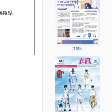
碼匯點
IT 快訊