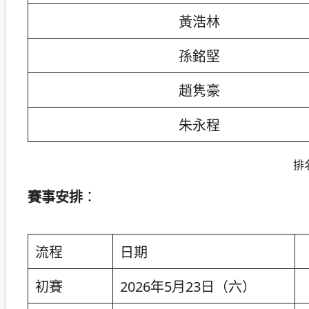
黃浩林
孫銘堅
趙隽豪
朱永程
排
賽事安排
：
流程
日期
初賽
2026年5月23日（六）