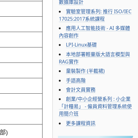
數據庫設計
實驗室管理系列: 推行 ISO/IEC
17025:2017系統課程
應用人工智能技術 - AI 多媒體
內容創作
LPI-Linux基礎
本地部署輕量版大語言模型與
RAG實作
童裝製作 (半截裙)
手語高階
會計文員實務
創業/中小企經營系列 : 小企業
「計糧易」 - 僱員資料管理系統使
用簡介班
更多課程資訊
部)