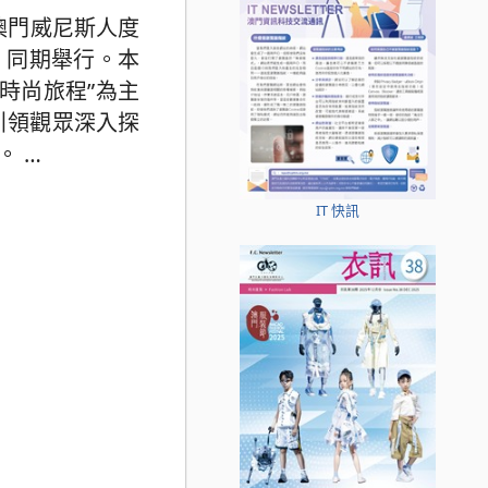
假澳門威尼斯人度
）同期舉行。本
時尚旅程”為主
引領觀眾深入探
事。
…
IT 快訊