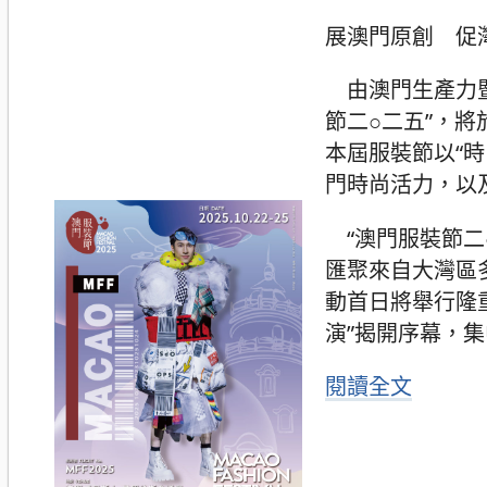
展澳門原創 促
由澳門生產力暨
節二○二五”，
本屆服裝節以“
門時尚活力，以
“澳門服裝節二○
匯聚來自大灣區
動首日將舉行隆重
演”揭開序幕，
閱讀全文