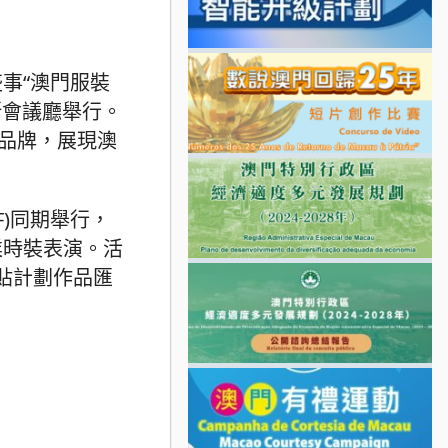
事“澳門服裝
斯會議廳舉行。
計品牌，展現澳
F)同期舉行，
業時裝表演。活
補貼計劃作品匯