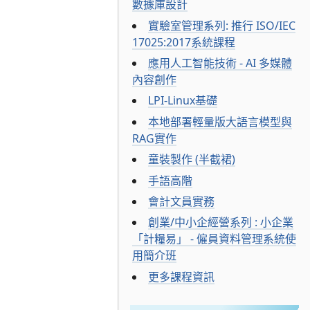
數據庫設計
實驗室管理系列: 推行 ISO/IEC
17025:2017系統課程
應用人工智能技術 - AI 多媒體
內容創作
LPI-Linux基礎
本地部署輕量版大語言模型與
RAG實作
童裝製作 (半截裙)
手語高階
會計文員實務
創業/中小企經營系列 : 小企業
「計糧易」 - 僱員資料管理系統使
用簡介班
更多課程資訊