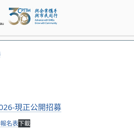
節
026-現正公開招募
-報名表
下載