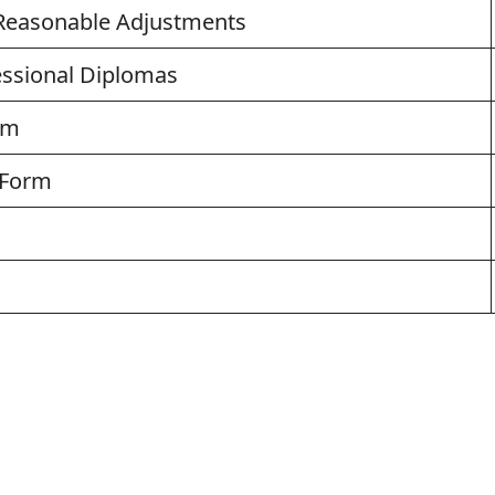
 Reasonable Adjustments
essional Diplomas
rm
 Form