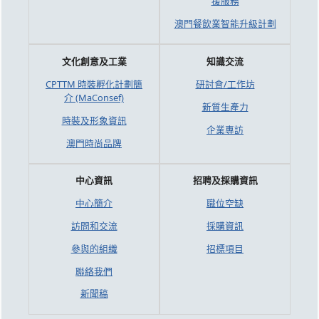
援服務
澳門餐飲業智能升級計劃
文化創意及工業
知識交流
CPTTM 時裝孵化計劃簡
研討會/工作坊
介 (MaConsef)
新質生產力
時裝及形象資訊
企業專訪
澳門時尚品牌
中心資訊
招聘及採購資訊
中心簡介
職位空缺
訪問和交流
採購資訊
參與的組織
招標項目
聯絡我們
新聞稿