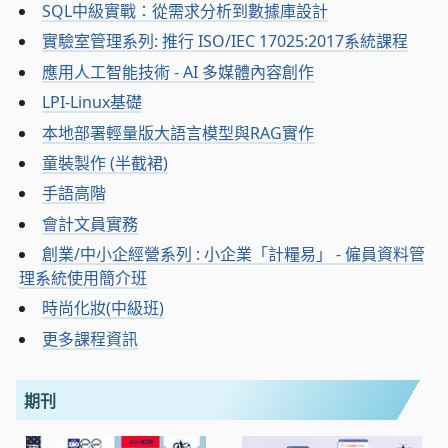
SQL中級實戰：從需求分析到數據庫設計
實驗室管理系列: 推行 ISO/IEC 17025:2017系統課程
應用人工智能技術 - AI 多媒體內容創作
LPI-Linux基礎
本地部署輕量版大語言模型與RAG實作
童裝製作 (半截裙)
手語高階
會計文員實務
創業/中小企經營系列 : 小企業「計糧易」 - 僱員資料管
理系統使用簡介班
時尚化妝(中級班)
更多課程資訊
期刊