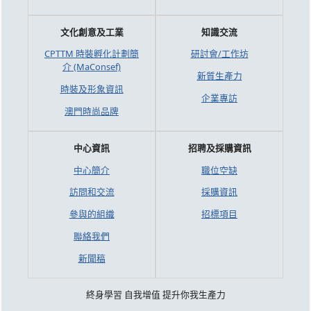
文化創意及工業
知識交流
CPTTM 時裝孵化計劃簡
研討會/工作坊
介 (MaConsef)
新質生產力
時裝及形象資訊
企業專訪
澳門時尚品牌
中心資訊
招聘及採購資訊
中心簡介
職位空缺
訪問和交流
採購資訊
參與的組織
招標項目
聯絡我們
新聞稿
終身學習 自我增值 提升你我生產力