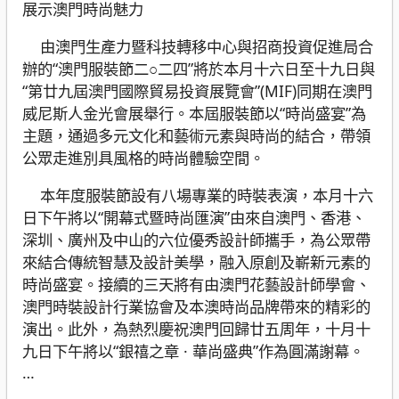
展示澳門時尚魅力
由澳門生產力暨科技轉移中心與招商投資促進局合
辦的“澳門服裝節二○二四”將於本月十六日至十九日與
“第廿九屆澳門國際貿易投資展覽會”(MIF)同期在澳門
威尼斯人金光會展舉行。本屆服裝節以“時尚盛宴”為
主題，通過多元文化和藝術元素與時尚的結合，帶領
公眾走進別具風格的時尚體驗空間。
本年度服裝節設有八場專業的時裝表演，本月十六
日下午將以“開幕式暨時尚匯演”由來自澳門、香港、
深圳、廣州及中山的六位優秀設計師攜手，為公眾帶
來結合傳統智慧及設計美學，融入原創及嶄新元素的
時尚盛宴。接續的三天將有由澳門花藝設計師學會、
澳門時裝設計行業協會及本澳時尚品牌帶來的精彩的
演出。此外，為熱烈慶祝澳門回歸廿五周年，十月十
九日下午將以“銀禧之章 · 華尚盛典”作為圓滿謝幕。
…