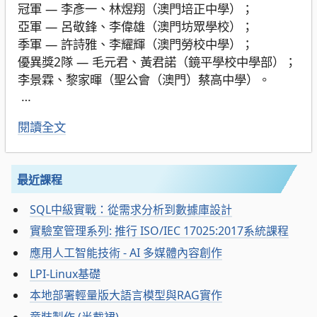
冠軍 — 李彥一、林煜翔（澳門培正中學）；
亞軍 — 呂敬鋒、李偉雄（澳門坊眾學校）；
季軍 — 許詩雅、李耀輝（澳門勞校中學）；
優異獎2隊 — 毛元君、黃君諾（鏡平學校中學部）；
李景霖、黎家暉（聖公會（澳門）蔡高中學）。
…
閱讀全文
最近課程
SQL中級實戰：從需求分析到數據庫設計
實驗室管理系列: 推行 ISO/IEC 17025:2017系統課程
應用人工智能技術 - AI 多媒體內容創作
LPI-Linux基礎
本地部署輕量版大語言模型與RAG實作
童裝製作 (半截裙)