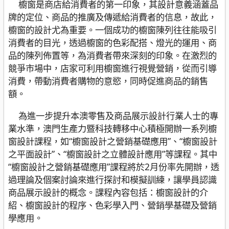
櫥窗是商店給消費者的第一印象，其設計意義涵蓋品
牌的定位、商品的推廣及傳遞給消費者的信息，故此，
櫥窗的設計尤為重要。一個成功的櫥窗陳列往往能吸引
消費者的目光，透過櫥窗的色彩配搭、燈光的運用、商
品的陳列佈置等，為消費者帶來深刻的印象。在激烈的
競爭市場中，店家可利用櫥窗進行視覺營銷，從而引導
消費，帶動消費者購物的意慾，同時促進商品的銷售
額。
為進一步提升本澳零售及商品展示設計行業人士的專
業水準，澳門生產力暨科技轉移中心積極開辦一系列櫥
窗設計課程，如“櫥窗設計之營銷基礎應用”、“櫥窗設計
之平面設計”、“櫥窗設計之立體設計應用”等課程。其中
“櫥窗設計之營銷基礎應用”課程將於2月份率先開辦，透
過理論及個案討論來進行探討和模擬訓練，讓學員認識
商品展示設計的概念。課程內容包括：櫥窗設計的介
紹、櫥窗設計的程序、色彩學入門、營銷學基礎及營銷
學應用。