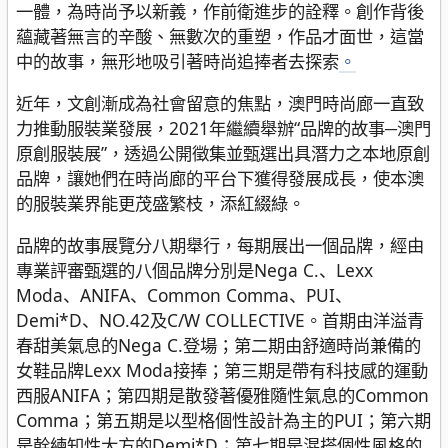
一體，為時尚予以新義，作前衛進步的詮釋。創作背後
蘊藏著無言的辛酸、無數次的重塑，作品才面世，這當
中的故事，無形地吸引著時尚追捧者去探索
。
近年，文創漸成為社會留意的焦點，澳門時尚廊一直致
力推動服裝業發展，2021年繼續舉辦“品牌的故事─澳門
原創服裝展”，透過公開徵集並甄選出具潛力之本地原創
品牌，讓她們在時尚廊的平台下獲得發展成長，使本澳
的服裝業界能更茂盛繁枝，添紅綴綠。
品牌的故事展覽分八期舉行，每期展出一個品牌，經由
專業評審甄選的八個品牌分別是Nega C.、Lexx
Moda、ANIFA、Common Comma、PUI、
Demi*D、NO.42及C/W COLLECTIVE。首期由洋溢青
春甜美氣息的Nega C.登場；第二期由舒適時尚兼備的
女鞋品牌Lexx Moda接捧；第三期是帶有科技感的運動
西服ANIFA；第四期是散發著優雅隨性氣息的Common
Comma；第五期是以型格個性設計為主的PUI；第六期
是幹練知性大方的Demi*D；第七期是混搭個性風格的