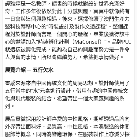
譚雅婷是一名教師，讀書的時候就對設計世界充滿好
奇，工作多年後依然對此十分感興趣，冥冥中就像終有
一日會與這個興趣相遇。後來，選擇修讀了澳門生產力
暨科技轉移中心的“時裝設計及製作文憑課程”。整個課
程對於設計師而言是一個開心的歷程，畢業後獲得該中
心的邀請加入“時裝孵化計劃（MaConsef）”。品牌PUI
就這樣被孵化完成，能夠為自己的興趣而努力是一件令
人興奮的事情，所以會繼續努力，希望把事情做好。
展覽介紹 ─ 五行欠水
靈感來源來自中國傳統文化的周易思想。設計師使用了
五行當中的“水”元素進行設計，借用有趣的中國傳統文
化與現代服裝的結合，希望帶出一個大家感興趣的系
列。
展品貫徹採用設計師喜愛的中性風格，期望透過品牌向
外界帶出面料好、品質高、中性風格、本澳製造的休閒
服飾等概念。同時為響應環保，在服裝製作上亦減少採