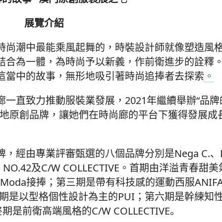
展覽介紹
時尚潮中最能乘風起舞的，時裝設計師就像塑造風
結合為一體，為時尚予以新義，作前衛進步的詮釋
這當中的故事，無形地吸引著時尚追捧者去探索
。
一直致力推動服裝業發展，2021年繼續舉辦“品牌
本地原創品牌，讓她們在時尚廊的平台下獲得發展成
由專業評審甄選的八個品牌分別是Nega C.、Lex
、NO.42及C/W COLLECTIVE。首期由洋溢青春甜美氣
 Moda接捧；第三期是帶有科技感的運動西服ANIF
第五期是以型格個性設計為主的PUI；第六期是幹練知
期是前衛高端風格的C/W COLLECTIVE。