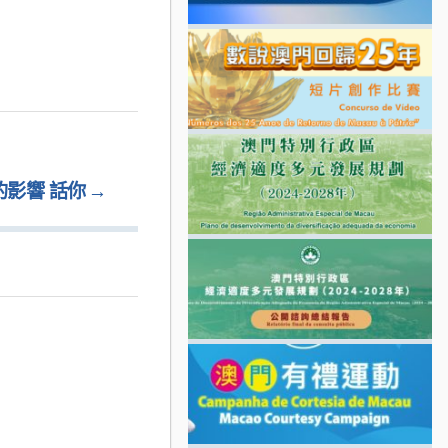
的影響 話你
→