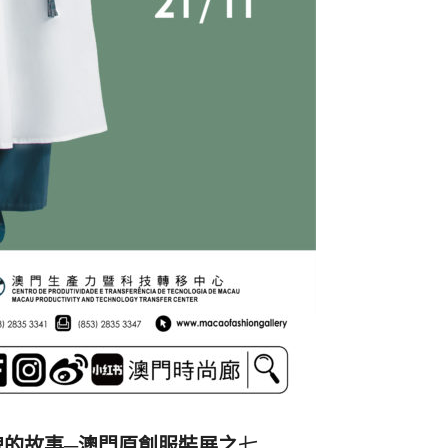
品牌的故事─澳門原創服裝展之
七