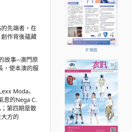
格的先端者，在
。創作背後蘊藏
IT 快訊
的故事─澳門原
長，使本澳的服
x Moda、
息的Nega C.
A；第四期是散
性大方的