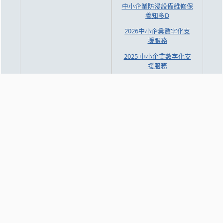
中小企業防浸設備維修保
養知多D
2026中小企業數字化支
援服務
2025 中小企業數字化支
援服務
澳門餐飲業智能升級計劃
文化創意及工業
知識交流
CPTTM 時裝孵化計劃簡
研討會/工作坊
介 (MaConsef)
新質生產力
時裝及形象資訊
企業專訪
澳門時尚品牌
中心資訊
招聘及採購資訊
中心簡介
職位空缺
訪問和交流
採購資訊