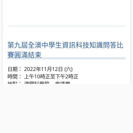
第九屆全澳中學生資訊科技知識問答比
賽圓滿結束
日期： 2022年11月12日 (六)
時間： 上午10時正至下午2時正
地點： 澳門科學館 – 會議廳
是次比賽得到教育及青年發展局擔任資助單位、澳門
科學館擔任協辦單位、澳門電腦學會擔任支持單位，
以及澳門各中學的大力支持，成果豐碩。
今年比賽報名情況踴躍，共收到 242 名來自 19 間本
地學校的中學生報名參加、初中組別有47隊 (94人)