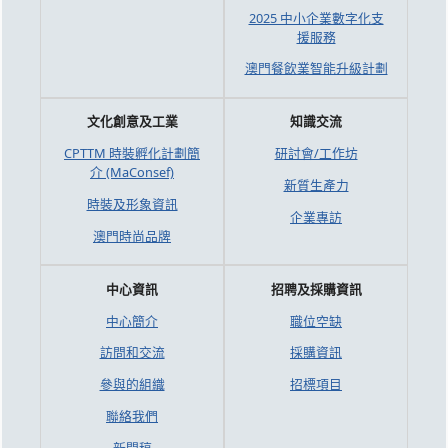
2025 中小企業數字化支
援服務
澳門餐飲業智能升級計劃
文化創意及工業
知識交流
CPTTM 時裝孵化計劃簡
研討會/工作坊
介 (MaConsef)
新質生產力
時裝及形象資訊
企業專訪
澳門時尚品牌
中心資訊
招聘及採購資訊
中心簡介
職位空缺
訪問和交流
採購資訊
參與的組織
招標項目
聯絡我們
新聞稿