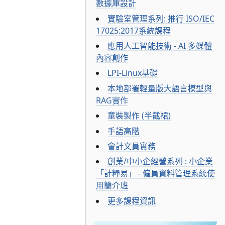
數據庫設計
實驗室管理系列: 推行 ISO/IEC
17025:2017系統課程
應用人工智能技術 - AI 多媒體
內容創作
LPI-Linux基礎
本地部署輕量版大語言模型與
RAG實作
童裝製作 (半截裙)
手語高階
會計文員實務
創業/中小企經營系列 : 小企業
「計糧易」 - 僱員資料管理系統使
用簡介班
更多課程資訊