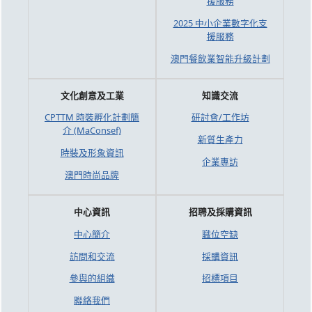
援服務
2025 中小企業數字化支
援服務
澳門餐飲業智能升級計劃
文化創意及工業
知識交流
CPTTM 時裝孵化計劃簡
研討會/工作坊
介 (MaConsef)
新質生產力
時裝及形象資訊
企業專訪
澳門時尚品牌
中心資訊
招聘及採購資訊
中心簡介
職位空缺
訪問和交流
採購資訊
參與的組織
招標項目
聯絡我們