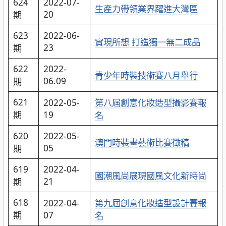
624
2022-07-
生產力帶領業界躍進大灣區
20
期
623
2022-06-
實現所想 打造獨一無二成品
23
期
622
2022-
青少年時裝技術賽八月舉行
06.09
期
621
2022-05-
第八屆創意化妝造型攝影賽報
期
19
名
620
2022-05-
澳門時裝畫藝術比賽徵稿
05
期
619
2022-04-
國潮風尚展現國風文化新時尚
21
期
618
2022-04-
第九屆創意化妝造型設計賽報
期
07
名