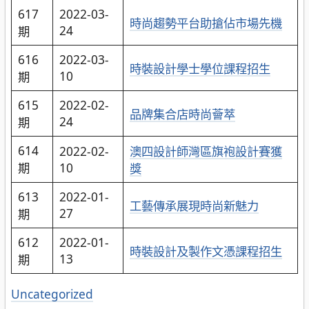
617
2022-03-
時尚趨勢平台助搶佔市場先機
24
期
616
2022-03-
時裝設計學士學位課程招生
10
期
615
2022-02-
品牌集合店時尚薈萃
24
期
614
2022-02-
澳四設計師灣區旗袍設計賽獲
期
10
獎
613
2022-01-
工藝傳承展現時尚新魅力
27
期
612
2022-01-
時裝設計及製作文憑課程招生
13
期
分
Uncategorized