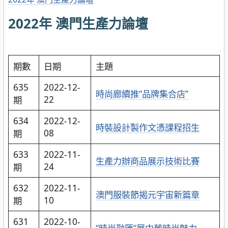
2022年 澳門生產力論壇
期數
日期
主題
635
2022-12-
時尚廊續推“品牌集合店”
22
期
634
2022-12-
時裝設計製作文憑課程招生
08
期
633
2022-11-
生產力辦商品展示技術比賽
24
期
632
2022-11-
澳門服裝節揭元宇宙新篇章
10
期
631
2022-10-
“時尚融匯”展中葡時尚魅力